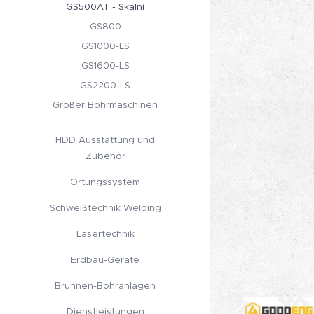
GS500AT - Skalní
GS800
GS1000-LS
GS1600-LS
GS2200-LS
Großer Bohrmaschinen
HDD Ausstattung und
Zubehör
Ortungssystem
Schweißtechnik Welping
Lasertechnik
Erdbau-Geräte
Brunnen-Bohranlagen
Dienstleistungen