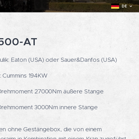
DE
500-AT
ulik: Eaton (USA) oder Sauer&Danfos (USA)
: Cummins 194KW
Drehmoment 27000Nm äußere Stange
Drehmoment 3000Nm innere Stange
en ohne Gestängebox, die von einem
erarm in Kombination mit einem Kran zugeführt