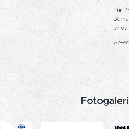
Für P
Bohra
eines 
Gewic
Fotogaler