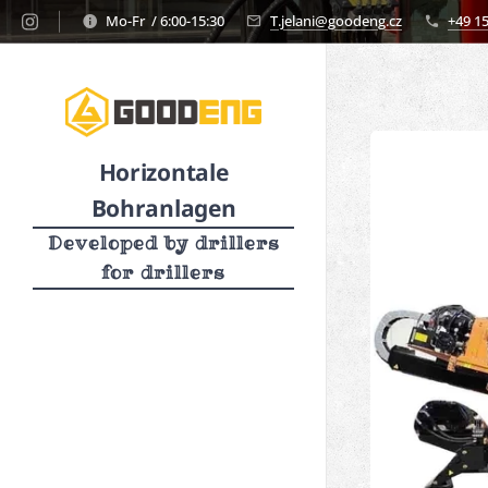
Mo-Fr / 6:00-15:30
T.jelani@goodeng.cz
+49 1
Horizontale
Bohranlagen
Developed by drillers
for drillers