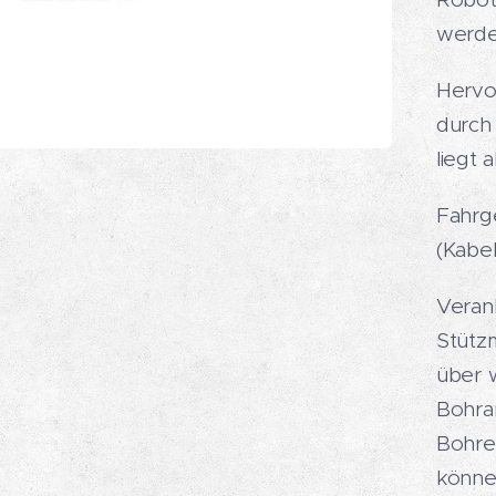
werde
Hervo
durch
liegt 
Fahrg
(Kabel
Veran
Stützm
über 
Bohra
Bohre
könne