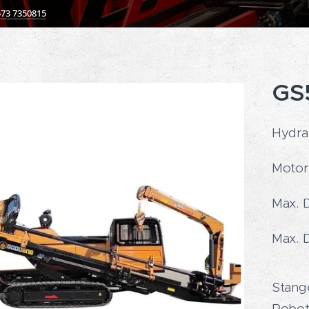
573 7350815
GS
Hydra
Motor
Max. 
Max. 
Stang
Robot