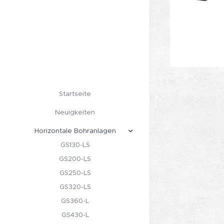
Startseite
Neuigkeiten
Horizontale Bohranlagen
GS130-LS
GS200-LS
GS250-LS
GS320-LS
GS360-L
GS430-L