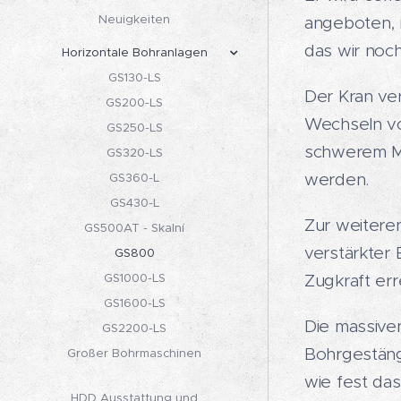
Neuigkeiten
angeboten, 
das wir noc
Horizontale Bohranlagen
GS130-LS
Der Kran ve
GS200-LS
Wechseln v
GS250-LS
schwerem Ma
GS320-LS
werden.
GS360-L
GS430-L
Zur weitere
GS500AT - Skalní
verstärkter
GS800
GS1000-LS
Zugkraft err
GS1600-LS
Die massiv
GS2200-LS
Bohrgestänge
Großer Bohrmaschinen
wie fest da
HDD Ausstattung und