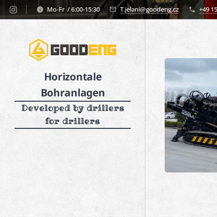
Mo-Fr / 6:00-15:30
T.jelani@goodeng.cz
+49 1
Horizontale
Bohranlagen
Developed by drillers
for drillers