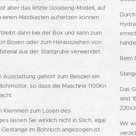
ist aber das letzte Goodeng-Modell, auf
Durch
h einen Mastkasten aufsetzen können.
Hydra
rbleibt dann bei der Box und kann zum
erreic
on Boxen oder zum Herausziehen von
hande
terial aus der Startgrube verwendet
Beim 
Stang
n Ausstattung gehört zum Beispiel ein
 Bohrmotor, so dass die Maschine 1100Kn
Das G
eicht.
sind 1
220x3
en Klemmen zum Lösen des
s lassen Sie wirklich nicht in Stich, egal
Wir w
s Gestänge im Bohrloch angezogen ist.
verzi