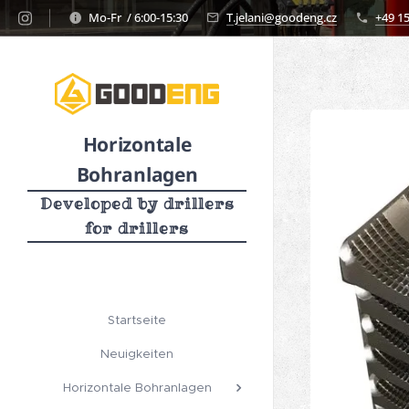
Mo-Fr / 6:00-15:30
T.jelani@goodeng.cz
+49 1
Horizontale
Bohranlagen
Developed by drillers
for drillers
Startseite
Neuigkeiten
Horizontale Bohranlagen