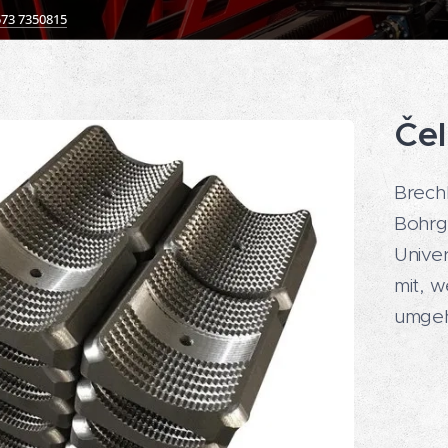
573 7350815
Čel
Brech
Bohrg
Unive
mit, w
umgeh