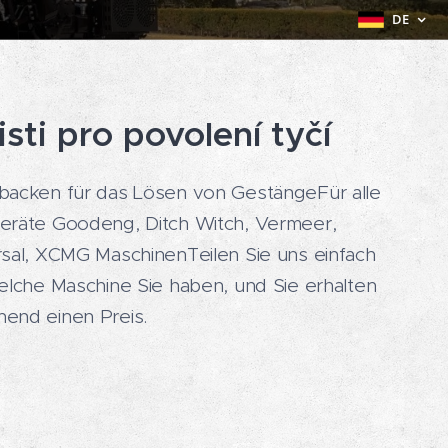
DE
isti pro povolení tyčí
backen für das Lösen von GestängeFür alle
eräte Goodeng, Ditch Witch, Vermeer,
rsal, XCMG MaschinenTeilen Sie uns einfach
elche Maschine Sie haben, und Sie erhalten
end einen Preis.