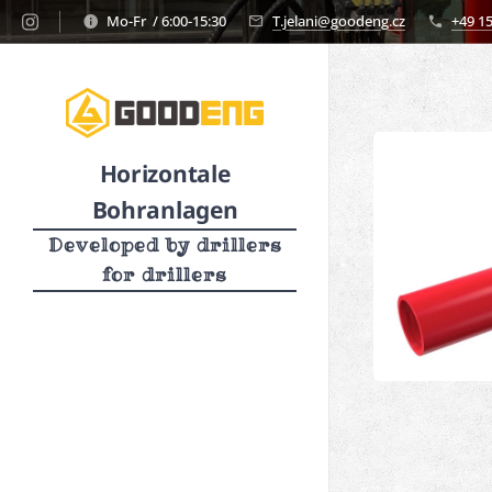
Mo-Fr / 6:00-15:30
T.jelani@goodeng.cz
+49 1
Horizontale
Bohranlagen
Developed by drillers
for drillers