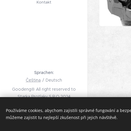
Kontakt
Sprachen
Čeština
Deutsch
Goodeng® All right reserved to
Starka Protlaky S.R.O 2024
Kompatibel 
Wir sind Eigentümer der
Používáme cookies, abychom zajistili správné fungování a bezp
Entwicklung von UDM
můžeme zajistit tu nejlepší zkušenost při jejich návštěvě.
Cookies