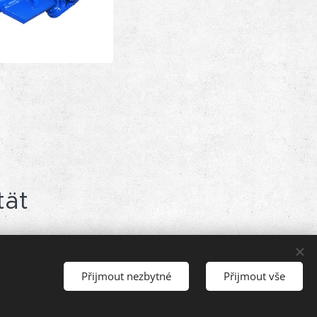
tät
Přijmout nezbytné
Přijmout vše