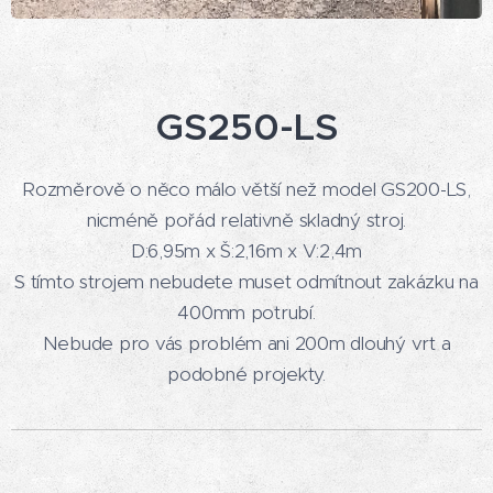
GS250-LS
Rozměrově o něco málo větší než model GS200-LS,
nicméně pořád relativně skladný stroj.
D:6,95m x Š:2,16m x V:2,4m
S tímto strojem nebudete muset odmítnout zakázku na
400mm potrubí.
Nebude pro vás problém ani 200m dlouhý vrt a
podobné projekty.