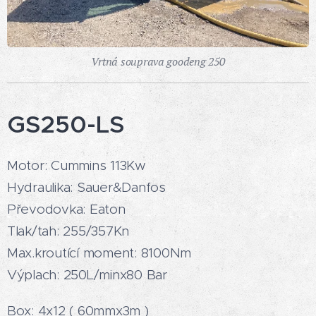
Vrtná souprava goodeng 250
GS250-LS
Motor: Cummins 113Kw
Hydraulika: Sauer&Danfos
Převodovka: Eaton
Tlak/tah: 255/357Kn
Max.kroutící moment: 8100Nm
Výplach: 250L/minx80 Bar
Box: 4x12 ( 60mmx3m )