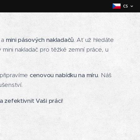
CS
a
mini pásových nakladačů
. Ať už hledáte
ini nakladač pro těžké zemní práce, u
 připravíme
cenovou nabídku na míru
. Náš
ušenství.
a zefektivnit Vaši práci
!