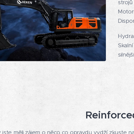
strojů
Motor
Dispo
Hydra
Skalní
silněj
Reinforce
jste měli zájem o něco co opravdu vydží zkuste na