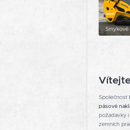
Smykové 
Vítejt
Společnost
pásové nak
požadavky i 
zemních pra