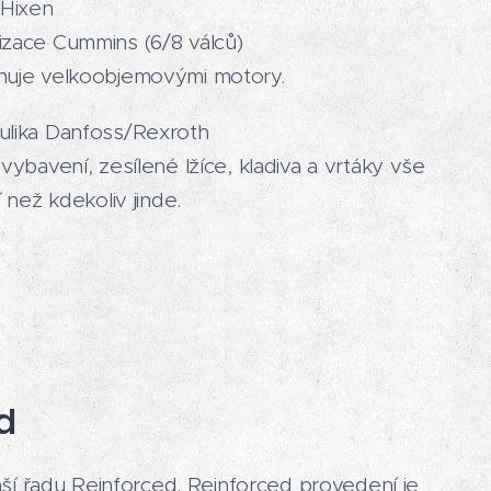
 Hixen
izace Cummins (6/8 válců)
nuje velkoobjemovými motory.
ulika Danfoss/Rexroth
 vybavení, zesílené lžíce, kladiva a vrtáky vše
ší než kdekoliv jinde.
d
ší řadu Reinforced. Reinforced provedení je