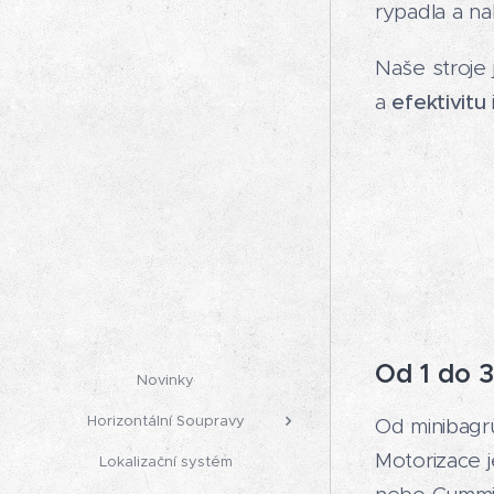
rypadla a na
Naše stroje 
a
efektivitu
Od 1 do 
Novinky
Horizontální Soupravy
Od minibagrů 
Motorizace j
Lokalizační systém