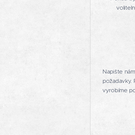
volitel
Napište nám 
požadavky. 
vyrobíme po