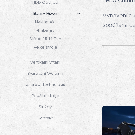
nebo Cummi
HDD Obchod
Bagry Hixen
Vybavení a 
Nakladače
spočítána ce
Minibagry
Střední 5-14 Tun
Velké stroje
Vertikální vrtání
Svařování Welping
Laserová technologie
Použité stroje
Služby
Kontakt