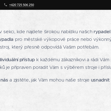
+420 725 506 250
v sekci, kde najdete širokou nabídku našich
rypadel
ypadla
pro městské výkopové práce nebo výkonný m
 stroj, který přesně odpovídá Vašim potřebám.
dividuální přístup
k každému zákazníkovi a rádi Vám
ů je připraven poradit Vám s výběrem stroje i přísl
 nás
a zjistěte, jak Vám mohou naše stroje
usnadnit 