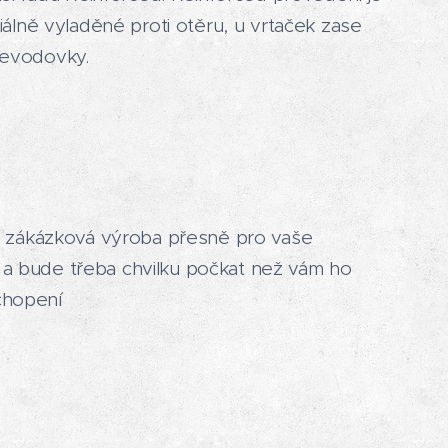
iálně vyladěné proti otěru, u vrtaček zase
řevodovky.
ou zákázková výroba přesně pro vaše
 a bude třeba chvilku počkat než vám ho
chopení