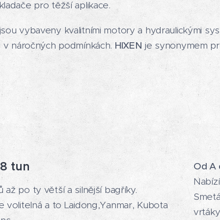
kladače pro těžší aplikace.
jsou vybaveny kvalitními motory a hydraulickými sys
i v náročných podmínkách.
HIXEN
je synonymem p
38 tun
Od A 
Nabíz
až po ty větší a silnější bagříky.
Smeták
e volitelná a to Laidong,Yanmar, Kubota
vrtáky