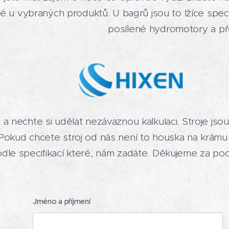
né u vybraných produktů. U bagrů jsou to lžíce spec
posílené hydromotory a p
a nechte si udělat nezávaznou kalkulaci. Stroje js
Pokud chcete stroj od nás není to houska na krámu
dle specifikací které, nám zadáte. Děkujeme za po
Jméno a příjmení