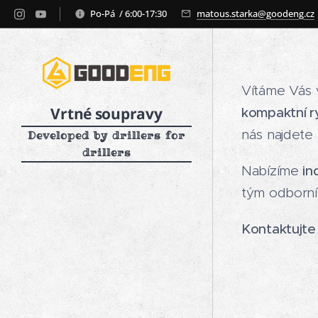
Po-Pá / 6:00-17:30
matous.starka@goodeng.cz
Vítáme Vás 
Vrtné soupravy
kompaktní r
nás najdete
Developed by drillers for
drillers
Nabízíme
in
tým odborník
Kontaktujte