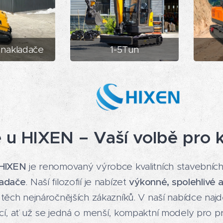
nakladače
1-5Tun
e u HIXEN – Vaší volbě pro k
HIXEN
je renomovaný výrobce kvalitních stavebních s
ladače
. Naší filozofií je nabízet
výkonné, spolehlivé 
těch nejnáročnějších zákazníků. V naší nabídce naj
cí, ať už se jedná o menší, kompaktní modely pro p