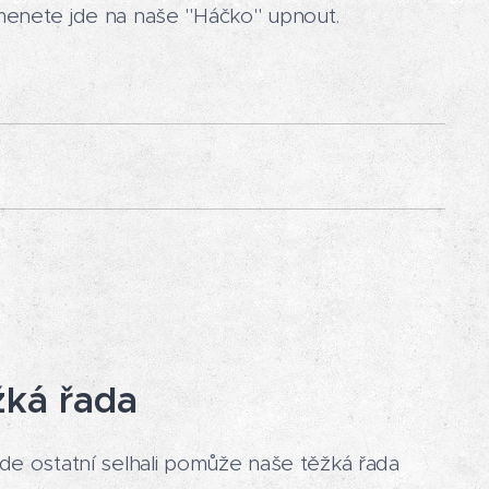
enete jde na naše "Háčko" upnout.
ká řada
de ostatní selhali pomůže naše těžká řada