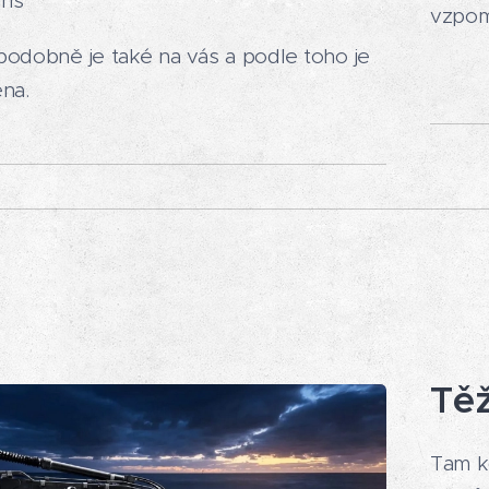
ns
vzpom
podobně je také na vás a podle toho je
na.
Těž
Tam k