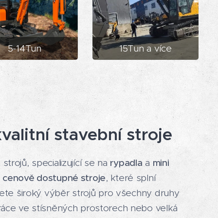
5-14Tun
15Tun a více
valitní stavební stroje
trojů, specializující se na
rypadla
a
mini
a cenově dostupné stroje
, které splní
dete široký výběr strojů pro všechny druhy
ráce ve stísněných prostorech nebo velká