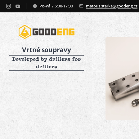
Po-Pá / 6:00-17:30
matous.starka@goodeng.cz
Vrtné soupravy
Developed by drillers for
drillers