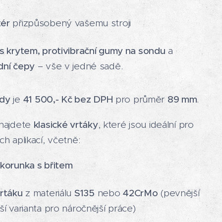
ér
přizpůsobený vašemu stroji
s krytem, protivibrační gumy na sondu
a
dní čepy
– vše v jedné sadě.
ady
je
41 500,- Kč bez DPH
pro průměr
89 mm
.
 najdete
klasické vrtáky
, které jsou ideální pro
ch aplikací, včetně:
 korunka s břitem
vrtáku
z materiálu
S135
nebo
42CrMo
(pevnější
ší varianta pro náročnější práce)