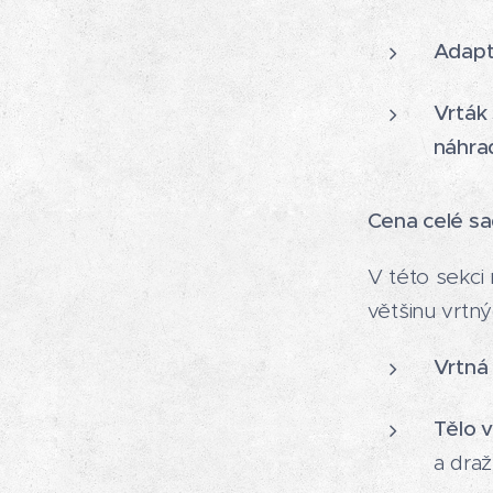
Adapt
Vrták 
náhra
Cena celé s
V této sekci
většinu vrtný
Vrtná
Tělo 
a draž