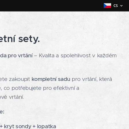
CS
tní sety.
da pro vrtání
– Kvalita a spolehlivost v každém
ete zakoupit
kompletní sadu
pro vrtání, která
, co potřebujete pro efektivní a
é vrtání.
e:
+ kryt sondy + lopatka