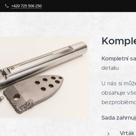
+420 725 506 250
Komple
Kompletní sa
detailu
U nás si můž
obsahuje vše
bezproblémov
Sada zahrnuj
Vrták 