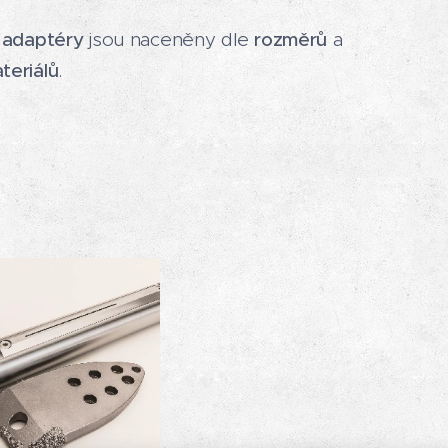
a adaptéry
jsou naceněny dle
rozměrů
a
teriálů
.