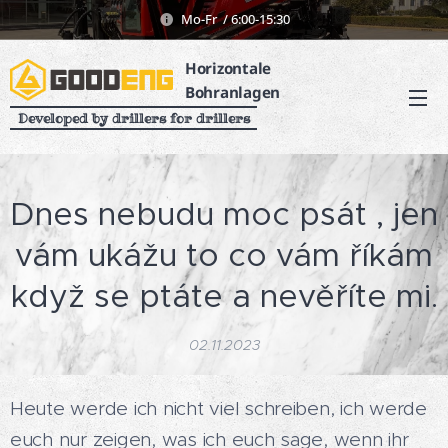
Mo-Fr / 6:00-15:30
Horizontale
Bohranlagen
Developed by drillers for drillers
Dnes nebudu moc psát , jen
vám ukážu to co vám říkám
když se ptáte a nevěříte mi.
02.11.2023
Heute werde ich nicht viel schreiben, ich werde
euch nur zeigen, was ich euch sage, wenn ihr