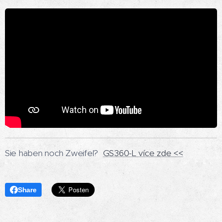
Sie haben noch Zweifel?
GS360-L více zde <<
Share