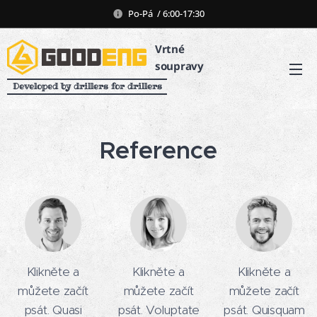
Po-Pá / 6:00-17:30
Vrtné
soupravy
Developed by drillers for drillers
Reference
Klikněte a
Klikněte a
Klikněte a
můžete začít
můžete začít
můžete začít
psát. Quasi
psát. Voluptate
psát. Quisquam