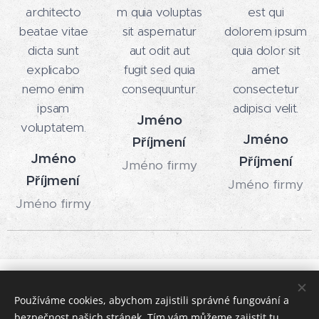
architecto
m quia voluptas
est qui
beatae vitae
sit aspernatur
dolorem ipsum
dicta sunt
aut odit aut
quia dolor sit
explicabo
fugit sed quia
amet
nemo enim
consequuntur.
consectetur
ipsam
adipisci velit.
Jméno
voluptatem.
Jméno
Příjmení
Jméno
Příjmení
Jméno firmy
Příjmení
Jméno firmy
Jméno firmy
Goodeng® All right reserved to Starka Protlaky S.R.O 2026
Používáme cookies, abychom zajistili správné fungování a
bezpečnost našich stránek. Tím vám můžeme zajistit tu